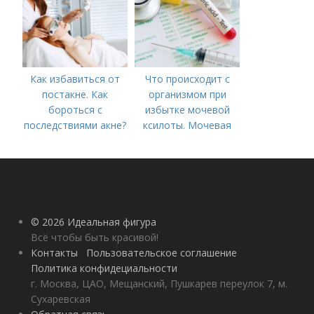
Как избавиться от
Что происходит с
постакне. Как
организмом при
бороться с
избытке мочевой
последствиями акне?
ксилоты. Мочевая
кислота в крови:
норма и отклонения
© 2026 Идеальная фигура
Всё чтобы быть красивой!
Контакты
Пользовательское соглашение
Политика конфидециальности
г. Москва, ЦАО, Мещанский, Пушкарев переулок 7, м.
Сухаревская