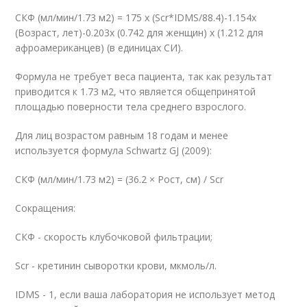
СКФ (мл/мин/1.73 м
2
) = 175 x (Scr*IDMS/88.4)
-1.154
x
(Возраст, лет)
-0.203
x (0.742 для женщин) x (1.212 для
афроамериканцев) (в единицах СИ).
Формула не требует веса пациента, так как результат
приводится к 1.73 м
2
, что является общепринятой
площадью поверности тела среднего взрослого.
Для лиц возрастом равным 18 годам и менее
используется формула Schwartz GJ (2009):
СКФ (мл/мин/1.73 м
2
) = (36.2 × Рост, см) / Scr
Сокращения:
СКФ - скорость клубочковой фильтрации;
Scr - кретинин сыворотки крови, мкмоль/л.
IDMS - 1, если ваша лаборатория не использует метод