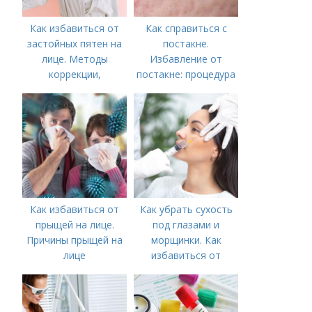
Как избавиться от
Как справиться с
застойных пятен на
постакне.
лице. Методы
Избавление от
коррекции,
постакне: процедура
аппаратного лечения
акне и удаления
рубцов и шрамов
постакне
Как избавиться от
Как убрать сухость
прыщей на лице.
под глазами и
Причины прыщей на
морщинки. Как
лице
избавиться от
морщин под глазами:
косметологические
процедуры