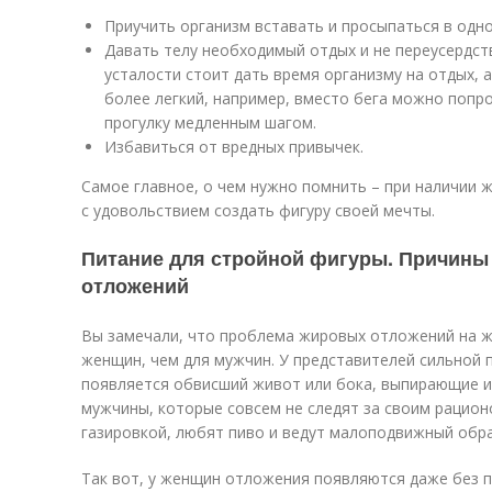
Приучить организм вставать и просыпаться в одно
Давать телу необходимый отдых и не переусердст
усталости стоит дать время организму на отдых, а
более легкий, например, вместо бега можно попр
прогулку медленным шагом.
Избавиться от вредных привычек.
Самое главное, о чем нужно помнить – при наличии 
с удовольствием создать фигуру своей мечты.
Питание для стройной фигуры. Причины
отложений
Вы замечали, что проблема жировых отложений на ж
женщин, чем для мужчин. У представителей сильной 
появляется обвисший живот или бока, выпирающие и
мужчины, которые совсем не следят за своим рацион
газировкой, любят пиво и ведут малоподвижный обра
Так вот, у женщин отложения появляются даже без пр