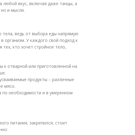
 любой вкус, включая даже танцы, а
 но и мысли.
о тела, ведь от выбора еды напрямую
в организм. У каждого свой подход к
 тех, кто хочет стройное тело,
ы к отварной или приготовленной на
ше.
оусваиваемые продукты – различные
е мясо.
са по необходимости и в умеренном
ого питания, закрепился, стоит
нно: