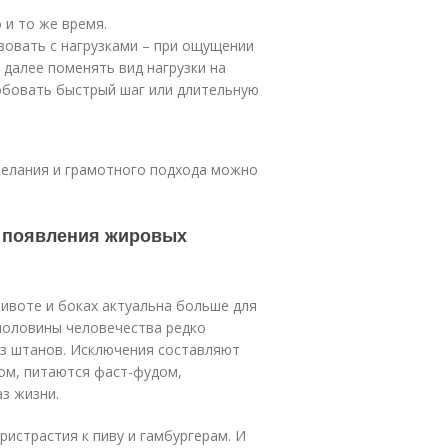
 и то же время.
вовать с нагрузками – при ощущении
 далее поменять вид нагрузки на
обовать быстрый шаг или длительную
желания и грамотного подхода можно
 появления жировых
ивоте и боках актуальна больше для
половины человечества редко
з штанов. Исключения составляют
ом, питаются фаст-фудом,
з жизни.
истрастия к пиву и гамбургерам. И