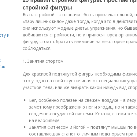
стройной фигуры
Быть стройной – это значит быть привлекательной,
«пару лишних кило» даже тогда, когда это в действит
они используют модные диеты, упражнения, но бывает
добиваются стройности, но и приносят вред организ
сту и
фигуру, стоит обратить внимание на некоторые прав
соблюдаться.
е
1. Занятия спортом
Как
Для красивой подтянутой фигуры необходимы физиче
что угодно на свой вкус начиная от специальных уп
участков тела, или же выбрать какой-нибудь вид спор
Бег, особенно полезен на свежем воздухе – в лесу
заметному преображению ног и ягодиц, но и такж
сердечно-сосудистой системы. Кстати, с теми же 
на велосипеде.
Занятия фитнесом и йогой – подтянут мышцы по вс
составляющая станет отличным подспорьем при тр