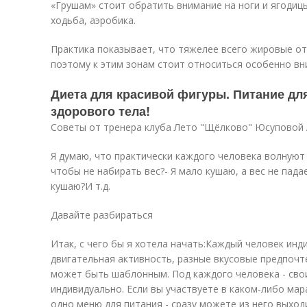
«Грушам» стоит обратить внимание на ноги и ягодиц
ходьба, аэробика.
Практика показывает, что тяжелее всего жировые от
поэтому к этим зонам стоит относиться особенно вн
Диета для красивой фигуры. Питание дл
здорового тела!
Советы от тренера клуба Лето "Щёлково" Юсуповой 
Я думаю, что практически каждого человека волнуют 
чтобы не набирать вес?- Я мало кушаю, а вес не пада
кушаю?И т.д.
Давайте разбираться
Итак, с чего бы я хотела начать:Каждый человек инд
двигательная активность, разные вкусовые предпочт
может быть шаблонным. Под каждого человека - свои
индивидуально. Если вы участвуете в каком-либо мар
одно меню для питания - сразу можете из него выход