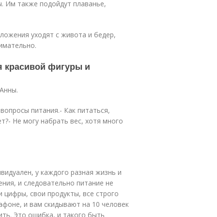
ы. Им также подойдут плаванье,
ложения уходят с живота и бедер,
имательно.
я красивой фигуры и
Анны.
вопросы питания.- Как питаться,
ет?- Не могу набрать вес, хотя много
ивидуален, у каждого разная жизнь и
ения, и следовательно питание не
 цифры, свои продукты, все строго
афоне, и вам скидывают на 10 человек
ить. Это ошибка, и такого быть