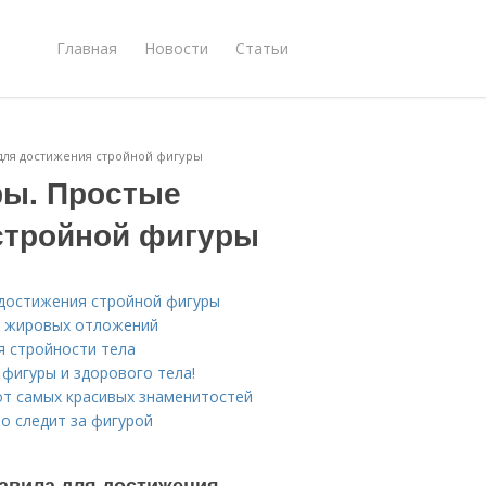
Главная
Новости
Статьи
 для достижения стройной фигуры
ры. Простые
стройной фигуры
 достижения стройной фигуры
я жировых отложений
я стройности тела
 фигуры и здорового тела!
 от самых красивых знаменитостей
то следит за фигурой
авила для достижения