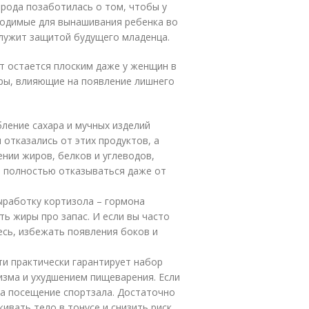
ирода позаботилась о том, чтобы у
ходимые для вынашивания ребенка во
служит защитой будущего младенца.
т остается плоским даже у женщин в
ры, влияющие на появление лишнего
бление сахара и мучных изделий
 отказались от этих продуктов, а
нии жиров, белков и углеводов,
я полностью отказываться даже от
ыработку кортизола – гормона
ть жиры про запас. И если вы часто
есь, избежать появления боков и
и практически гарантирует набор
изма и ухудшением пищеварения. Если
 на посещение спортзала. Достаточно
ивать тело в тонусе и снизить риск