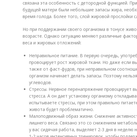
связана эта особенность с детородной функцией. Пр
будущей матери были небольшие запасы жира, необ
время голода. Более того, слой жировой прослойки 
Но при поддержании своего организма в тонусе живо
возрасте. Однако ситуацию меняют различные факто
веса и жировых отложений:
Неправильное питание. В первую очередь, употре
провоцирует рост жировой ткани. Но даже если вы
также от фаст-фудов, при неправильном соотноше
организм начинает делать запасы. Поэтому нельз
углеводов.
Стрессы. Нервное перенапряжение провоцирует в
стресса. А он дает установку организму откладыва
испытываете стрессы, при этом правильно питает
живота будет проблематично.
Малоподвижный образ жизни. Снижение активност
лишнего веса. Связано это со снижением метабол
у вас сидячая работа, выделяет 2-3 дня в неделю
1-2 часов интенсивных тренировок, чтобы поддерж