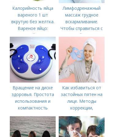
Калорийность яйца
Лимфодренажный
вареного 1 шт
массаж грудное
вкрутую без желтка.
вскармливание.
Вареное яйцо:
Чтобы справиться с
калорийность
нагрубанием,
необходимо
предпринять
следующие действия:
Вращение на диске
Как избавиться от
здоровья. Простота
застойных пятен на
использования и
лице. Методы
компактность
коррекции,
аппаратного лечения
акне и удаления
рубцов и шрамов
постакне