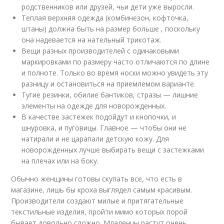
родственников или друзей, чьи дети уже выросли.
Теплая верхняя одежда (комбинезон, кофточка,
штаны) должна быть на размер больше , поскольку
она надевается на нательный трикотаж.
Вещи разных производителей с одинаковыми
маркировками по размеру часто отличаются по длине
и полноте. Только во время носки можно увидеть эту
разницу и остановиться на приемлемом варианте.
Тугие резинки, обилие бантиков, стразы — лишние
элементы на одежде для новорожденных.
В качестве застежек подойдут и кнопочки, и
шнуровка, и пуговицы. Главное — чтобы они не
натирали и не царапали детскую кожу. Для
новорожденных лучше выбирать вещи с застежками
на плечах или на боку.
Обычно женщины готовы скупать все, что есть в
магазине, лишь бы кроха выглядел самым красивым.
Производители создают милые и притягательные
текстильные изделия, пройти мимо которых порой
бывает довольно сложно. Младенцы растут очень