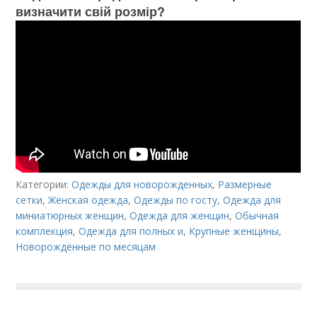
визначити свій розмір?
Категории:
Одежды для новорожденных
,
Размерные
сетки
,
Женская одежда
,
Одежды по госту
,
Одежда для
миниатюрных женщин
,
Одежда для женщин
,
Обычная
комплекция
,
Одежда для полных и
,
Крупные женщины
,
Новорождённые по месяцам