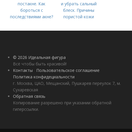
постакне. Как
и убрать сальный
бороться с
блеск. Причины
последствиями акне?
пористой кожи
© 2026 Идеальная фигура
Всё чтобы быть красивой!
Контакты
Пользовательское соглашение
Политика конфидециальности
г. Москва, ЦАО, Мещанский, Пушкарев переулок 7, м.
Сухаревская
Обратная связь
Копирование разрешено при указании обратной
гиперссылки.