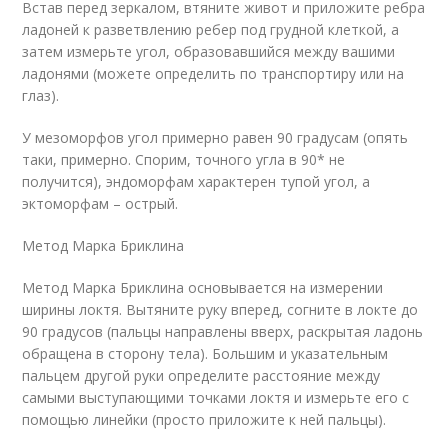
Встав перед зеркалом, втяните живот и приложите ребра
ладоней к разветвлению ребер под грудной клеткой, а
затем измерьте угол, образовавшийся между вашими
ладонями (можете определить по транспортиру или на
глаз).
У мезоморфов угол примерно равен 90 градусам (опять
таки, примерно. Спорим, точного угла в 90* не
получится), эндоморфам характерен тупой угол, а
эктоморфам – острый.
Метод Марка Бриклина
Метод Марка Бриклина основывается на измерении
ширины локтя. Вытяните руку вперед, согните в локте до
90 градусов (пальцы направлены вверх, раскрытая ладонь
обращена в сторону тела). Большим и указательным
пальцем другой руки определите расстояние между
самыми выступающими точками локтя и измерьте его с
помощью линейки (просто приложите к ней пальцы).