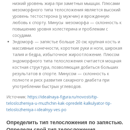
низкий уровень жира при заметных мышцах. Плюсами
мезоморфного типа телосложения является высокий
уровень тестостерона (у мужчин) и врожденную
любовь к спорту. Минусы мезоморфа — склонность к
повышению уровня холестерина и проблемам с
сосудами.
Эндоморф — запястье больше 20 см; крупная кость и
массивные конечности, короткие руки и ноги, широкая
талия и бедра, избыточное жироотложение. Плюсом
эндоморфного типа телосложения считается мощная
костная структура, позволяющая добиться больших
результатов в спорте. Минусом — склонность к
полноте и риск развития сахарного диабета при
употреблении быстрых углеводов.
Источник:
https://idealnaya-figura.ru/novosti/tip-
teloslozheniya-u-muzhchin-kak-opredelit-kalkulyator-tip-
teloslozheniya-i-idealnyy-ves-po
Определить тип телосложения по запястью.
Определи свой тип телосложения