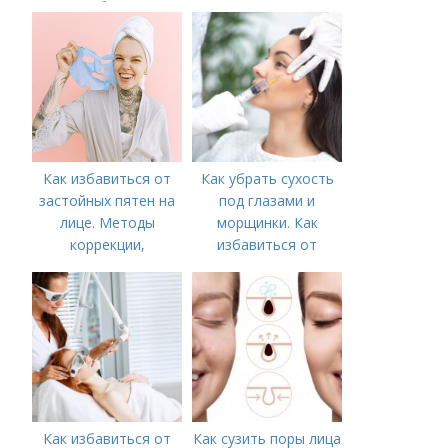
нагрубанием,
необходимо
предпринять
следующие действия:
Как избавиться от
Как убрать сухость
застойных пятен на
под глазами и
лице. Методы
морщинки. Как
коррекции,
избавиться от
аппаратного лечения
морщин под глазами:
акне и удаления
косметологические
рубцов и шрамов
процедуры
постакне
Как избавиться от
Как сузить поры лица