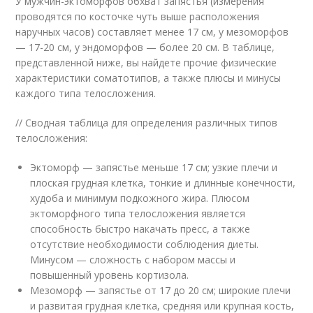
У мужчин-эктоморфов обхват запястья (измерения
проводятся по косточке чуть выше расположения
наручных часов) составляет менее 17 см, у мезоморфов
— 17-20 см, у эндоморфов — более 20 см. В таблице,
представленной ниже, вы найдете прочие физические
характеристики соматотипов, а также плюсы и минусы
каждого типа телосложения.
// Сводная таблица для определения различных типов
телосложения:
Эктоморф — запястье меньше 17 см; узкие плечи и
плоская грудная клетка, тонкие и длинные конечности,
худоба и минимум подкожного жира. Плюсом
эктоморфного типа телосложения является
способность быстро накачать пресс, а также
отсутствие необходимости соблюдения диеты.
Минусом — сложность с набором массы и
повышенный уровень кортизола.
Мезоморф — запястье от 17 до 20 см; широкие плечи
и развитая грудная клетка, средняя или крупная кость,