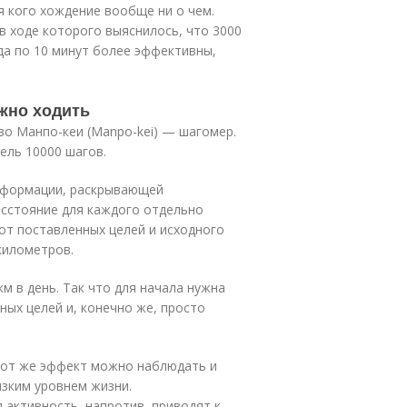
я кого хождение вообще ни о чем.
 ходе которого выяснилось, что 3000
да по 10 минут более эффективны,
ужно ходить
во Манпо-кеи (Manpo-kei) — шагомер.
ель 10000 шагов.
информации, раскрывающей
сстояние для каждого отдельно
 от поставленных целей и исходного
километров.
км в день. Так что для начала нужна
ых целей и, конечно же, просто
тот же эффект можно наблюдать и
изким уровнем жизни.
активность, напротив, приводят к