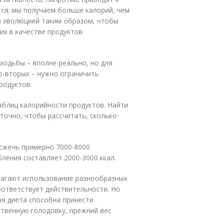
тся: мы получаем больше калорий, чем
н эволюцией таким образом, чтобы
 их в качестве продуктов
ходьбы – вполне реально, но для
во-вторых – нужно ограничить
родуктов.
аблиц калорийности продуктов. Найти
аточно, чтобы рассчитать, сколько
сжечь примерно 7000-8000
ления составляет 2000-3000 ккал.
лагают использование разнообразных
оответствует действительности. Но
ая диета способна принести
ственную голодовку, прежний вес