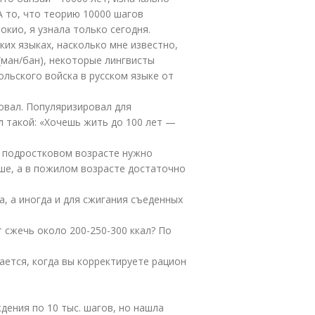
А то, что теорию 10000 шагов
окио, я узнала только сегодня.
ких языках, насколько мне известно,
(ман/бан), некоторые лингвисты
ольского войска в русском языке от
овал. Популяризировал для
 такой: «Хочешь жить до 100 лет —
в подростковом возрасте нужно
ьше, а в пожилом возрасте достаточно
а, а иногда и для сжигания съеденных
 сжечь около 200-250-300 ккал? По
ается, когда вы корректируете рацион
дения по 10 тыс. шагов, но нашла