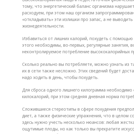
тому, что энергетический баланс организма нарушае
расходуем, при этом наш организм запрограммирова
«откладывать» эти излишки про запас, а не выводить
жизнедеятельности.
Избавиться от лишних калорий, похудеть с помощью 
этого необходимы, во-первых, регулярные занятия, 
неконтролируемое потребление высококалорийных п
Сколько реально вы потребляете, можно узнать из т
их в сети также несложно. Этих сведений будет дост
надо ходить в день, чтобы похудеть.
Для сброса одного лишнего килограмма необходимо 
килокалорий, при этом средняя дневная норма потреб
Сложившиеся стереотипы в сфере похудения предпо
диет, а также физические упражнения, что в целом с
здесь нужно учесть несколько нюансов: любая жестк
ощутимые плоды, но как только вы прекратите искус