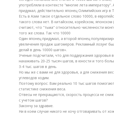
употребляли в контексте "многие лета императору". 
придумал, действительно японец Олимпийских игр в Т
Есть в Азии такое отдельное слово 10000, в европейс
такого слова нет. В китайском, корейском, японском 
считают, что "тьма" относительно численности монг
того же слова. Так что 10000
Один японец придумал, а второй японец популяризир
увеличения продаж шагомеров. Рекламный лозунг был
делай в день 10000 шагов».
Ученые подсчитали, что для поддержания здоровья 
нахаживать 20-25 тысяч шагов, в юности и того бол
3-4 тыс. шагов в день.
Но мы же с вами не для здоровья, а для снижения вес
углеводов ходим.
Поэтому вопрос: Вам реально 10 тыс шагов помогают
статистике снижения веса.
Отвесы не прекращаются, скорость процесса не сниж
с учетом шагов?
Закончу за здравие.
Ни в коем случае никого не хочу отговаривать от хож