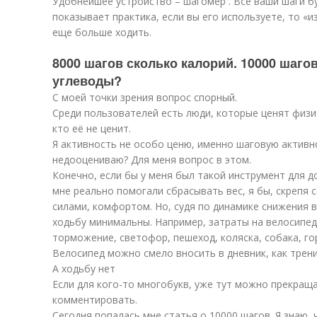
Удобнейшее устройство – шагомер . Все ваши шаги бу
показывает практика, если вы его используете, то «
еще больше ходить.
8000 шагов сколько калорий. 10000 шаг
углеводы?
С моей точки зрения вопрос спорный.
Среди пользователей есть люди, которые ценят физич
кто её не ценит.
Я активность не особо ценю, именно шаговую активн
недооцениваю? Для меня вопрос в этом.
Конечно, если бы у меня был такой инструмент для д
мне реально помогали сбрасывать вес, я бы, скрепя 
силами, комфортом. Но, судя по динамике снижения в
ходьбу минимальны. Например, затраты на велосипед
торможение, светофор, пешеход, коляска, собака, горк
Велосипед можно смело вносить в дневник, как трени
А ходьбу нет
Если для кого-то многобукв, уже тут можно прекращ
комментировать.
Сегодня попалась мне статья о 10000 шагов. Я знаю, 