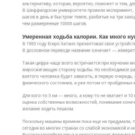
альтернативу, которая, вероятно, поможет и тем, дл
В Шеффилдском университете провели эксперимент, в
шагов в день в быстром темпе, разбитые на три захо
чем размеренные 10000 шагов.
Умеренная ходьба калории. Как много н
В 1965 году Есиро Хатано презентовал свое устройст
В дословном переводе название означает — измерит
Такая цифра чаще всего встречается при изучении 
жиросжигающую сторону ходьбы. Но необходимое ра
взятого человека будет зависеть, в первую очередь,
физического состояния, а уже потом от пройденных 
Для кого-то 5 км — много, а кому-то не хватает и 10 
оценка собственных возможностей, понимание конечн
желание ходить пешком.
Поскольку машины времени пока еще не придумали, 
сегодня во многих странах со слабой экономикой и н
Высококалорийная пища и недостаточная физическая 