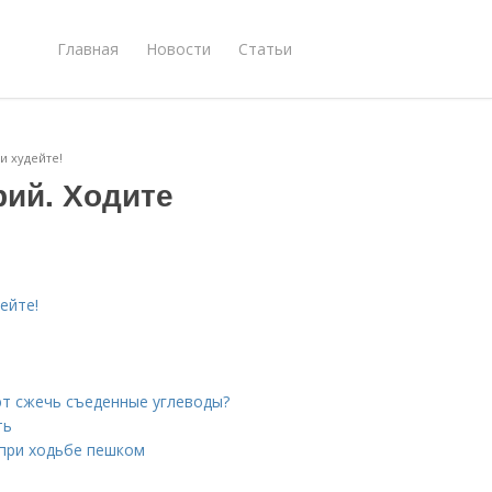
Главная
Новости
Статьи
и худейте!
рий. Ходите
ейте!
ют сжечь съеденные углеводы?
ть
 при ходьбе пешком