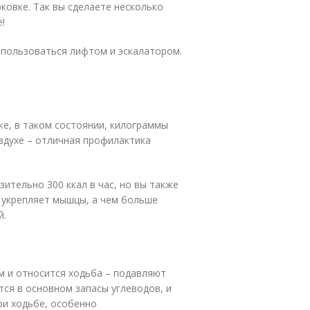
ковке. Так вы сделаете несколько
!
ы пользоваться лифтом и эскалатором.
 же, в таком состоянии, килограммы
здухе – отличная профилактика
ительно 300 ккал в час, но вы также
а укрепляет мышцы, а чем больше
й.
им и относится ходьба – подавляют
тся в основном запасы углеводов, и
ри ходьбе, особенно