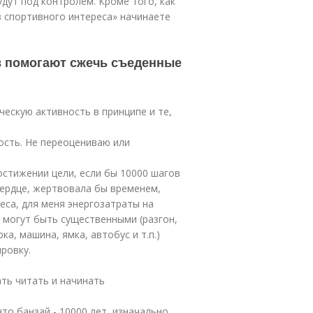
дут под контролем. Кроме того, как
из спортивного интереса» начинаете
ов помогают сжечь съеденные
ескую активность в принципе и те,
ость. Не переоцениваю или
остижении цели, если бы 10000 шагов
сердце, жертвовала бы временем,
еса, для меня энергозатраты на
 могут быть существенными (разгон,
а, машина, ямка, автобус и т.п.)
ровку.
ать читать и начинать
что банзай - 10000 лет, изначально