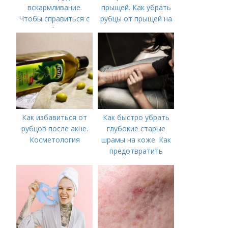
вскармливание.
прыщей. Как убрать
Чтобы справиться с
рубцы от прыщей на
нагрубанием,
лице?
необходимо
предпринять
следующие действия:
Как избавиться от
Как быстро убрать
рубцов после акне.
глубокие старые
Косметология
шрамы на коже. Как
предотвратить
появление шрамов