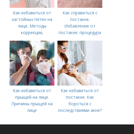
Как избавиться от
Как справиться с
застойных пятен на
постакне.
лице. Методы
Избавление от
коррекции,
постакне: процедура
аппаратного лечения
акне и удаления
рубцов и шрамов
постакне
Как избавиться от
Как избавиться от
прыщей на лице.
постакне. Как
Причины прыщей на
бороться с
лице
последствиями акне?