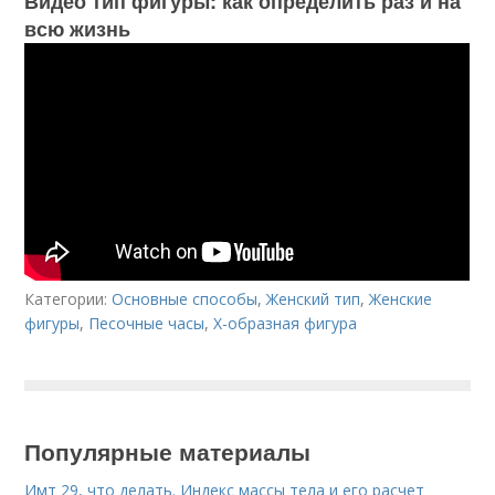
Видео тип фигуры: как определить раз и на
всю жизнь
Категории:
Основные способы
,
Женский тип
,
Женские
фигуры
,
Песочные часы
,
Х-образная фигура
Популярные материалы
Имт 29, что делать. Индекс массы тела и его расчет