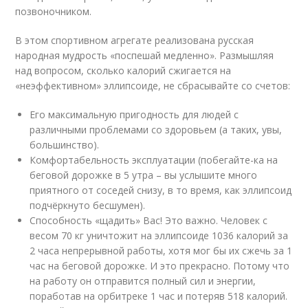
позвоночником.
В этом спортивном агрегате реализована русская
народная мудрость «поспешай медленно». Размышляя
над вопросом, сколько калорий сжигается на
«неэффективном» эллипсоиде, не сбрасывайте со счетов:
Его максимальную пригодность для людей с
различными проблемами со здоровьем (а таких, увы,
большинство).
Комфортабельность эксплуатации (побегайте-ка на
беговой дорожке в 5 утра – вы услышите много
приятного от соседей снизу, в то время, как эллипсоид
подчёркнуто бесшумен).
Способность «щадить» Вас! Это важно. Человек с
весом 70 кг уничтожит на эллипсоиде 1036 калорий за
2 часа непрерывной работы, хотя мог бы их сжечь за 1
час на беговой дорожке. И это прекрасно. Потому что
на работу он отправится полный сил и энергии,
поработав на орбитреке 1 час и потеряв 518 калорий.