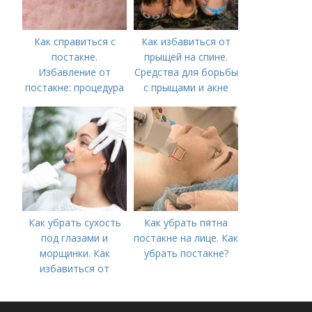
Как справиться с
Как избавиться от
постакне.
прыщей на спине.
Избавление от
Средства для борьбы
постакне: процедура
с прыщами и акне
Как убрать сухость
Как убрать пятна
под глазами и
постакне на лице. Как
морщинки. Как
убрать постакне?
избавиться от
морщин под глазами:
косметологические