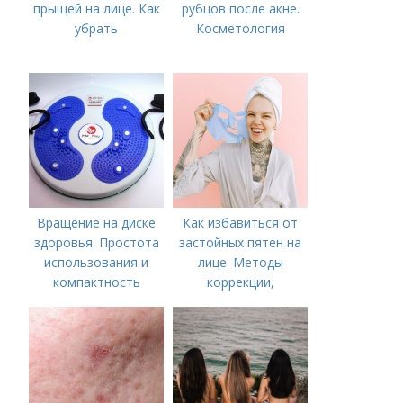
прыщей на лице. Как
рубцов после акне.
убрать
Косметология
Вращение на диске
Как избавиться от
здоровья. Простота
застойных пятен на
использования и
лице. Методы
компактность
коррекции,
аппаратного лечения
акне и удаления
рубцов и шрамов
постакне