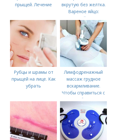
прыщей. Лечение
вкрутую без желтка.
Вареное яйцо:
калорийность
Рубцы и шрамы от
Лимфодренажный
прыщей на лице. Как
массаж грудное
убрать
вскармливание.
Чтобы справиться с
нагрубанием,
необходимо
предпринять
следующие действия: